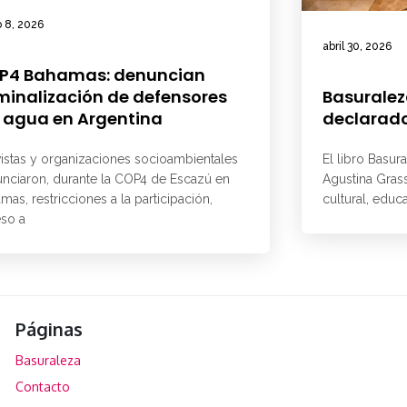
 8, 2026
abril 30, 2026
P4 Bahamas: denuncian
minalización de defensores
Basuralez
 agua en Argentina
declarado
vistas y organizaciones socioambientales
El libro Basur
nciaron, durante la COP4 de Escazú en
Agustina Grass
mas, restricciones a la participación,
cultural, educ
so a
Páginas
Basuraleza
Contacto