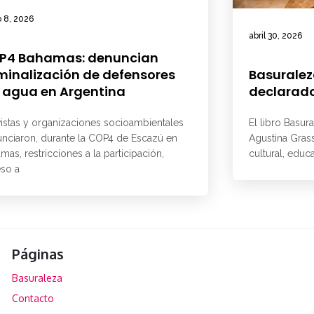
 8, 2026
abril 30, 2026
P4 Bahamas: denuncian
minalización de defensores
Basuralez
 agua en Argentina
declarado
vistas y organizaciones socioambientales
El libro Basur
nciaron, durante la COP4 de Escazú en
Agustina Grass
mas, restricciones a la participación,
cultural, educ
so a
Páginas
Basuraleza
Contacto