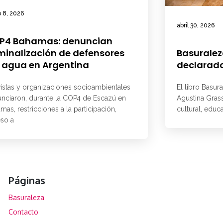
 8, 2026
abril 30, 2026
P4 Bahamas: denuncian
minalización de defensores
Basuralez
 agua en Argentina
declarado
vistas y organizaciones socioambientales
El libro Basur
nciaron, durante la COP4 de Escazú en
Agustina Grass
mas, restricciones a la participación,
cultural, educ
so a
Páginas
Basuraleza
Contacto