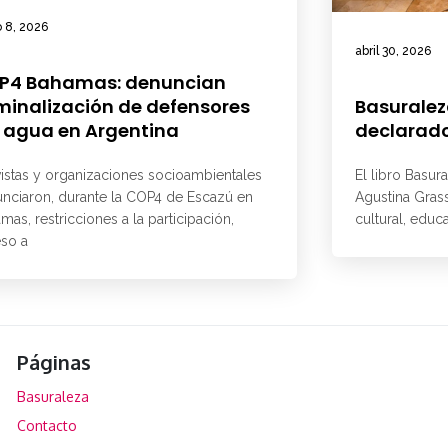
 8, 2026
abril 30, 2026
P4 Bahamas: denuncian
minalización de defensores
Basuralez
 agua en Argentina
declarado
vistas y organizaciones socioambientales
El libro Basur
nciaron, durante la COP4 de Escazú en
Agustina Grass
mas, restricciones a la participación,
cultural, educ
so a
Páginas
Basuraleza
Contacto