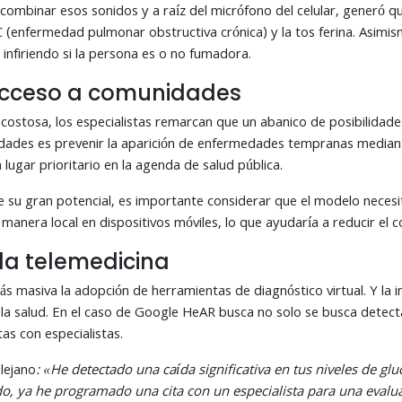
mbinar esos sonidos y a raíz del micrófono del celular, generó qu
enfermedad pulmonar obstructiva crónica) y la tos ferina. Asimism
, infiriendo si la persona es o no fumadora.
 acceso a comunidades
ra costosa, los especialistas remarcan que un abanico de posibilid
lidades es prevenir la aparición de enfermedades tempranas mediant
 lugar prioritario en la agenda de salud pública.
 su gran potencial, es importante considerar que el modelo necesi
manera local en dispositivos móviles, lo que ayudaría a reducir el 
la telemedicina
 masiva la adopción de herramientas de diagnóstico virtual. Y la inn
a salud. En el caso de Google HeAR busca no solo se busca detectar
as con especialistas.
lejano
: «He detectado una caída significativa en tus niveles de g
do, ya he programado una cita con un especialista para una evalu