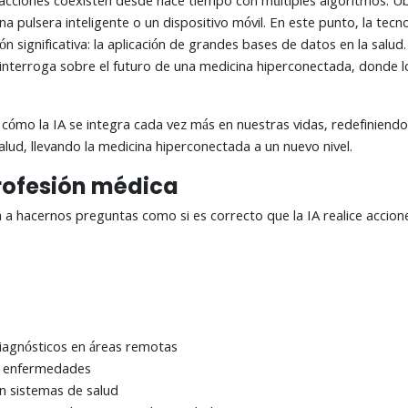
cciones coexisten desde hace tiempo con múltiples algoritmos. Ubi
na pulsera inteligente o un dispositivo móvil. En este punto, la te
n significativa: la aplicación de grandes bases de datos en la salud
interroga sobre el futuro de una medicina hiperconectada, donde 
cómo la IA se integra cada vez más en nuestras vidas, redefiniendo
alud, llevando la medicina hiperconectada a un nuevo nivel.
profesión médica
a a hacernos preguntas como si es correcto que la IA realice accio
diagnósticos en áreas remotas
e enfermedades
n sistemas de salud