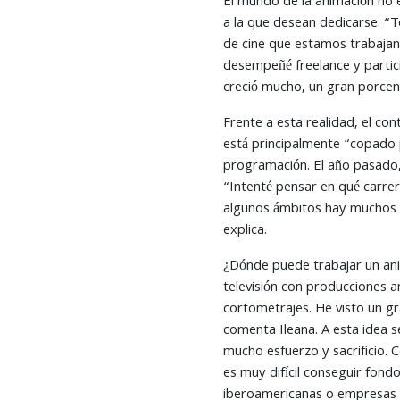
El mundo de la animación no e
a la que desean dedicarse. “T
de cine que estamos trabajan
desempeñé freelance y partici
creció mucho, un gran porcenta
Frente a esta realidad, el co
está principalmente “copado p
programación. El año pasado, 
“Intenté pensar en qué carre
algunos ámbitos hay muchos 
explica.
¿Dónde puede trabajar un ani
televisión con producciones a
cortometrajes. He visto un gr
comenta Ileana. A esta idea 
mucho esfuerzo y sacrificio. C
es muy difícil conseguir fondo
iberoamericanas o empresas 