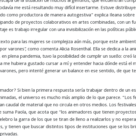
scapa de la situación de muchos argentinos, que encuentran compli
odavía me está resultando muy difícil insertarme. Estuve distribuy
do como productora de manera autogestiva” explica Ileana sobre su
pando de proyectos colaborativos en artes combinadas, con un fuer
je es trabajo irregular con una invisibilización en las políticas púb
ntexto para las mujeres se complejiza aún más, porque este ambient
or varones”, como comenta Alicia Rosenthal. Ella se dedica a la an
en plena pandemia, tuvo la posibilidad de cumplir un sueño: creó l
ra me hubiera gustado cursar a mí y entender hacia dónde está el
varones, pero intenté generar un balance en ese sentido, de que
mador? Si bien la primera respuesta sería trabajar dentro de un e
nimadas, el universo es mucho más amplio de lo que parece. “Los fes
an caudal de material que no circula en otros medios. Los festivale
se suma Paola, que acota que “los animadores que tienen proyectos
elebro la garra de los que se tiran de lleno a realizarlos y no espe
s, y tienen que buscar distintos tipos de instituciones que se los b
privadas.