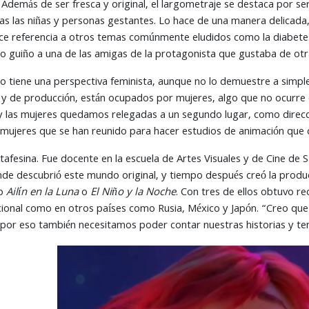
Además de ser fresca y original, el largometraje se destaca por se
s las niñas y personas gestantes. Lo hace de una manera delicada,
ace referencia a otros temas comúnmente eludidos como la diabetes 
 guiño a una de las amigas de la protagonista que gustaba de otra
to tiene una perspectiva feminista, aunque no lo demuestre a simpl
os y de producción, están ocupados por mujeres, algo que no ocurre 
 las mujeres quedamos relegadas a un segundo lugar, como direcci
 mujeres que se han reunido para hacer estudios de animación que c
afesina. Fue docente en la escuela de Artes Visuales y de Cine de 
de descubrió este mundo original, y tiempo después creó la product
mo
Ailín en la Luna
o
El Niño y la Noche
. Con tres de ellos obtuvo r
nacional como en otros países como Rusia, México y Japón. “Creo q
y por eso también necesitamos poder contar nuestras historias y ten