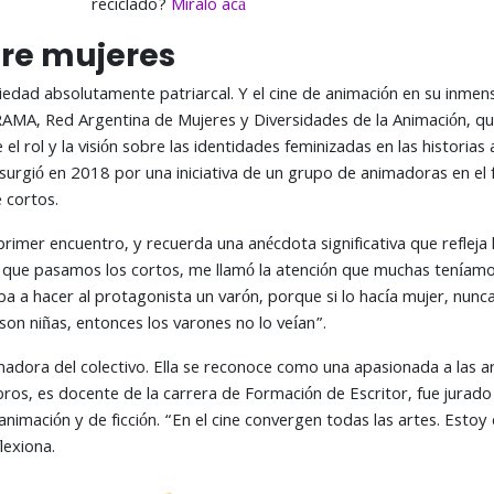
reciclado?
Miralo acá
tre mujeres
dad absolutamente patriarcal. Y el cine de animación en su inmen
AMA, Red Argentina de Mujeres y Diversidades de la Animación, qu
 el rol y la visión sobre las identidades feminizadas en las histori
urgió en 2018 por una iniciativa de un grupo de animadoras en el fe
 cortos.
primer encuentro, y recuerda una anécdota significativa que refleja 
que pasamos los cortos, me llamó la atención que muchas teníam
iba a hacer al protagonista un varón, porque si lo hacía mujer, nunc
son niñas, entonces los varones no lo veían”.
madora del colectivo. Ella se reconoce como una apasionada a las ar
libros, es docente de la carrera de Formación de Escritor, fue jurad
 animación y de ficción. “En el cine convergen todas las artes. Esto
lexiona.