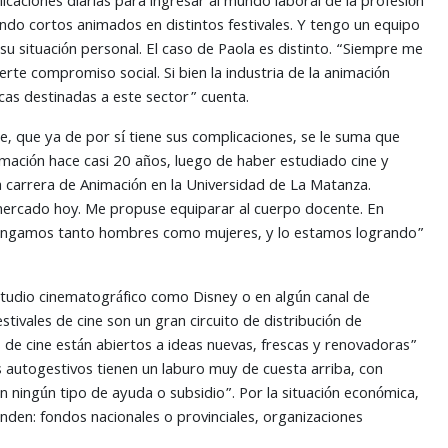
caciones diarias para ingresar al mundo laboral de la profesión
endo cortos animados en distintos festivales. Y tengo un equipo
 situación personal. El caso de Paola es distinto. “Siempre me
te compromiso social. Si bien la industria de la animación
licas destinadas a este sector” cuenta.
e, que ya de por sí tiene sus complicaciones, se le suma que
imación hace casi 20 años, luego de haber estudiado cine y
a carrera de Animación en la Universidad de La Matanza.
 mercado hoy. Me propuse equiparar al cuerpo docente. En
 tengamos tanto hombres como mujeres, y lo estamos logrando”
studio cinematográfico como Disney o en algún canal de
tivales de cine son un gran circuito de distribución de
s de cine están abiertos a ideas nuevas, frescas y renovadoras”
 autogestivos tienen un laburo muy de cuesta arriba, con
ran ningún tipo de ayuda o subsidio”. Por la situación económica,
rinden: fondos nacionales o provinciales, organizaciones