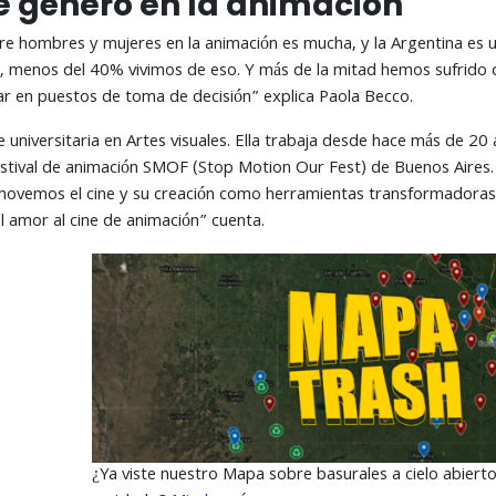
e género en la animación
re hombres y mujeres en la animación es mucha, y la Argentina es u
, menos del 40% vivimos de eso. Y más de la mitad hemos sufrido d
star en puestos de toma de decisión” explica Paola Becco.
universitaria en Artes visuales. Ella trabaja desde hace más de 20
estival de animación SMOF (Stop Motion Our Fest) de Buenos Aires. 
omovemos el cine y su creación como herramientas transformadoras 
el amor al cine de animación” cuenta.
¿Ya viste nuestro Mapa sobre basurales a cielo abiert