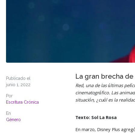
La gran brecha de
Publicado el
junio 1, 2022
Red, una de las últimas pelí
cinematográfico. Las animado
Por
situación, ¿cuál es la realid
Escritura Crónica
En
Texto: Sol La Rosa
Género
En marzo, Disney Plus agregó 