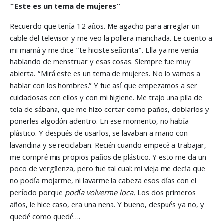
“Este es un tema de mujeres”
Recuerdo que tenía 12 años. Me agacho para arreglar un
cable del televisor y me veo la pollera manchada. Le cuento a
mi mamá y me dice “te hiciste señorita”. Ella ya me venía
hablando de menstruar y esas cosas. Siempre fue muy
abierta. “Mirá este es un tema de mujeres. No lo vamos a
hablar con los hombres.” Y fue así que empezamos a ser
cuidadosas con ellos y con mi higiene. Me trajo una pila de
tela de sábana, que me hizo cortar como paños, doblarlos y
ponerles algodón adentro. En ese momento, no había
plástico. Y después de usarlos, se lavaban a mano con
lavandina y se reciclaban. Recién cuando empecé a trabajar,
me compré mis propios paños de plástico. Y esto me da un
poco de vergüenza, pero fue tal cual: mi vieja me decía que
no podía mojarme, ni lavarme la cabeza esos días con el
período porque
podía volverme loca.
Los dos primeros
años, le hice caso, era una nena. Y bueno, después ya no, y
quedé como quedé….