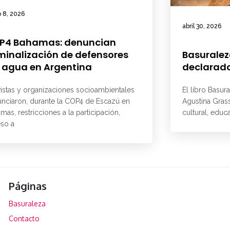
 8, 2026
abril 30, 2026
P4 Bahamas: denuncian
minalización de defensores
Basuralez
 agua en Argentina
declarado
vistas y organizaciones socioambientales
El libro Basur
nciaron, durante la COP4 de Escazú en
Agustina Grass
mas, restricciones a la participación,
cultural, educ
so a
Páginas
Basuraleza
Contacto