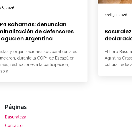
 8, 2026
abril 30, 2026
P4 Bahamas: denuncian
minalización de defensores
Basuralez
 agua en Argentina
declarado
vistas y organizaciones socioambientales
El libro Basur
nciaron, durante la COP4 de Escazú en
Agustina Grass
mas, restricciones a la participación,
cultural, educ
so a
Páginas
Basuraleza
Contacto