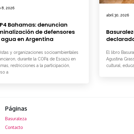
 8, 2026
abril 30, 2026
P4 Bahamas: denuncian
minalización de defensores
Basuralez
 agua en Argentina
declarado
vistas y organizaciones socioambientales
El libro Basur
nciaron, durante la COP4 de Escazú en
Agustina Grass
mas, restricciones a la participación,
cultural, educ
so a
Páginas
Basuraleza
Contacto