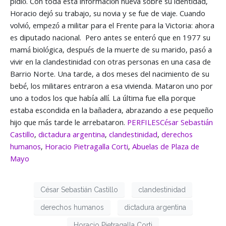
pidió. Con toda esta información nueva sobre su identidad,
Horacio dejó su trabajo, su novia y se fue de viaje. Cuando
volvió, empezó a militar para el Frente para la Victoria: ahora
es diputado nacional. Pero antes se enteró que en 1977 su
mamá biológica, después de la muerte de su marido, pasó a
vivir en la clandestinidad con otras personas en una casa de
Barrio Norte. Una tarde, a dos meses del nacimiento de su
bebé, los militares entraron a esa vivienda. Mataron uno por
uno a todos los que había allí. La última fue ella porque
estaba escondida en la bañadera, abrazando a ese pequeño
hijo que más tarde le arrebataron.
PERFILES
César Sebastián
Castillo
,
dictadura argentina
,
clandestinidad
,
derechos
humanos
,
Horacio Pietragalla Corti
,
Abuelas de Plaza de
Mayo
César Sebastián Castillo
clandestinidad
derechos humanos
dictadura argentina
Horacio Pietragalla Corti