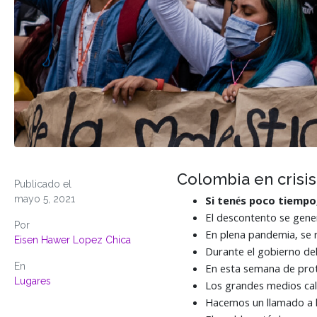
Colombia en crisis
Publicado el
mayo 5, 2021
Si tenés poco tiemp
El descontento se gener
Por
En plena pandemia, se r
Eisen Hawer Lopez Chica
Durante el gobierno del
En
En esta semana de prot
Lugares
Los grandes medios call
Hacemos un llamado a l