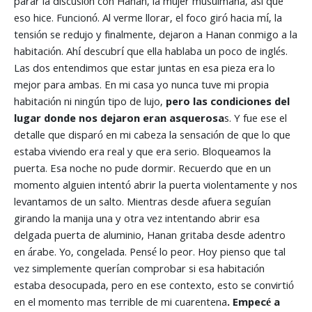
parar la discusión con Hanan, la mujer musulmana, asi que
eso hice. Funcionó. Al verme llorar, el foco giró hacia mí, la
tensión se redujo y finalmente, dejaron a Hanan conmigo a la
habitación. Ahí descubrí que ella hablaba un poco de inglés.
Las dos entendimos que estar juntas en esa pieza era lo
mejor para ambas. En mi casa yo nunca tuve mi propia
habitación ni ningún tipo de lujo,
pero las condiciones del
lugar donde nos dejaron eran asquerosa
s. Y fue ese el
detalle que disparó en mi cabeza la sensación de que lo que
estaba viviendo era real y que era serio. Bloqueamos la
puerta. Esa noche no pude dormir. Recuerdo que en un
momento alguien intentó abrir la puerta violentamente y nos
levantamos de un salto. Mientras desde afuera seguían
girando la manija una y otra vez intentando abrir esa
delgada puerta de aluminio, Hanan gritaba desde adentro
en árabe. Yo, congelada. Pensé lo peor. Hoy pienso que tal
vez simplemente querían comprobar si esa habitación
estaba desocupada, pero en ese contexto, esto se convirtió
en el momento mas terrible de mi cuarentena
. Empecé a