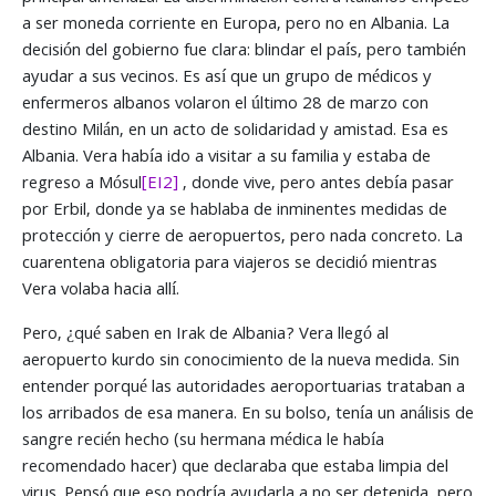
a ser moneda corriente en Europa, pero no en Albania. La
decisión del gobierno fue clara: blindar el país, pero también
ayudar a sus vecinos. Es así que un grupo de médicos y
enfermeros albanos volaron el último 28 de marzo con
destino Milán, en un acto de solidaridad y amistad. Esa es
Albania. Vera había ido a visitar a su familia y estaba de
regreso a
Mósul
[EI2]
, donde vive, pero antes debía pasar
por Erbil, donde ya se hablaba de inminentes medidas de
protección y cierre de aeropuertos, pero nada concreto. La
cuarentena obligatoria para viajeros se decidió mientras
Vera volaba hacia allí.
Pero, ¿qué saben en Irak de Albania? Vera llegó al
aeropuerto kurdo sin conocimiento de la nueva medida. Sin
entender porqué las autoridades aeroportuarias trataban a
los arribados de esa manera. En su bolso, tenía un análisis de
sangre recién hecho (su hermana médica le había
recomendado hacer) que declaraba que estaba limpia del
virus. Pensó que eso podría ayudarla a no ser detenida, pero