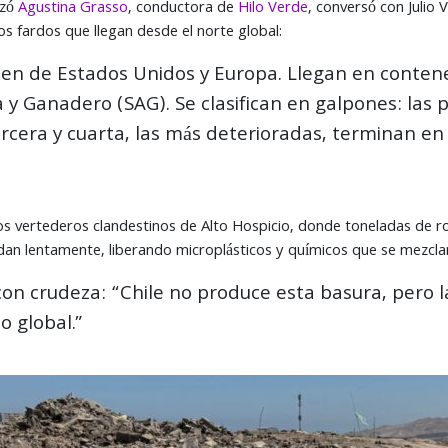
izó
Agustina Grasso
, conductora de
Hilo Verde
, conversó con Julio V
los fardos que llegan desde el norte global:
nen de Estados Unidos y Europa. Llegan en contene
la y Ganadero (SAG). Se clasifican en galpones: la
rcera y cuarta, las más deterioradas, terminan en f
os vertederos clandestinos de Alto Hospicio, donde toneladas de ro
adan lentamente, liberando microplásticos y químicos que se mezclan
con crudeza: “Chile no produce esta basura, pero la
o global.”