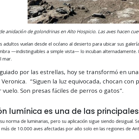
e anidación de golondrinas en Alto Hospicio. Las aves hacen cueva
 adultos vuelan desde el océano al desierto para ubicar sus galerí
bra —indistinguibles a simple vista— lo incuban alternadamente. L
l mar.
o, guiado por las estrellas, hoy se transformó en un
 Veronica. “Siguen la luz equivocada, chocan con p
uelo. Son presas fáciles de perros o gatos”.
n lumínica es una de las principale
 su norma de luminarias, pero su aplicación sigue siendo desigual.
 más de 10.000 aves afectadas por año solo en las regiones de An