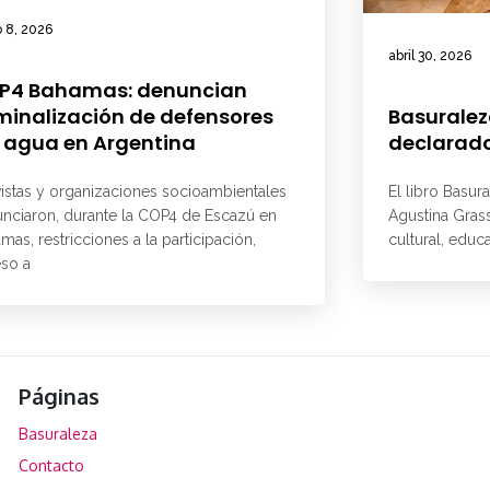
 8, 2026
abril 30, 2026
P4 Bahamas: denuncian
minalización de defensores
Basuralez
 agua en Argentina
declarado
vistas y organizaciones socioambientales
El libro Basur
nciaron, durante la COP4 de Escazú en
Agustina Grass
mas, restricciones a la participación,
cultural, educ
so a
Páginas
Basuraleza
Contacto