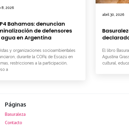
 8, 2026
abril 30, 2026
P4 Bahamas: denuncian
minalización de defensores
Basuralez
 agua en Argentina
declarado
vistas y organizaciones socioambientales
El libro Basur
nciaron, durante la COP4 de Escazú en
Agustina Grass
mas, restricciones a la participación,
cultural, educ
so a
Páginas
Basuraleza
Contacto