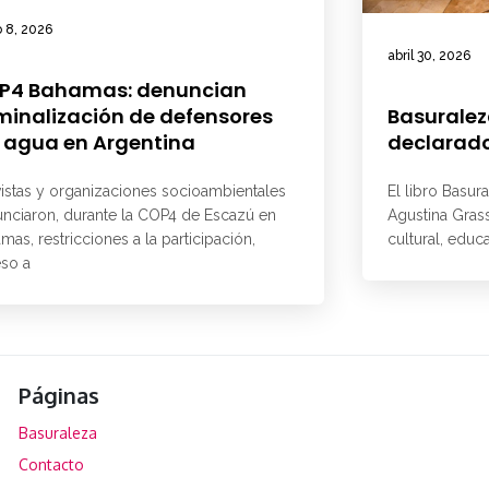
 8, 2026
abril 30, 2026
P4 Bahamas: denuncian
minalización de defensores
Basuralez
 agua en Argentina
declarado
vistas y organizaciones socioambientales
El libro Basur
nciaron, durante la COP4 de Escazú en
Agustina Grass
mas, restricciones a la participación,
cultural, educ
so a
Páginas
Basuraleza
Contacto