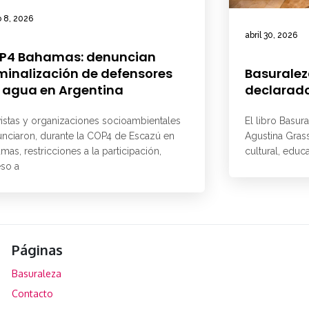
 8, 2026
abril 30, 2026
P4 Bahamas: denuncian
minalización de defensores
Basuralez
 agua en Argentina
declarado
vistas y organizaciones socioambientales
El libro Basur
nciaron, durante la COP4 de Escazú en
Agustina Grass
mas, restricciones a la participación,
cultural, educ
so a
Páginas
Basuraleza
Contacto