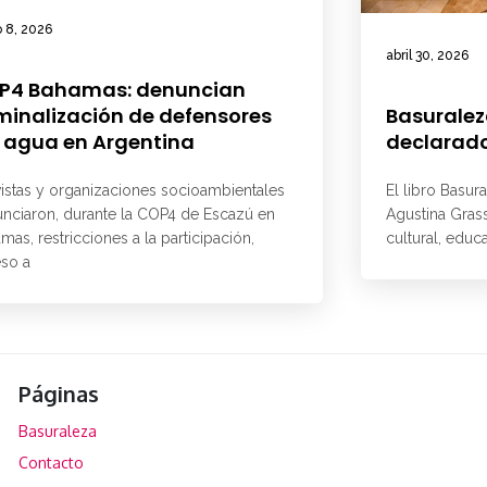
 8, 2026
abril 30, 2026
P4 Bahamas: denuncian
minalización de defensores
Basuralez
 agua en Argentina
declarado
vistas y organizaciones socioambientales
El libro Basur
nciaron, durante la COP4 de Escazú en
Agustina Grass
mas, restricciones a la participación,
cultural, educ
so a
Páginas
Basuraleza
Contacto