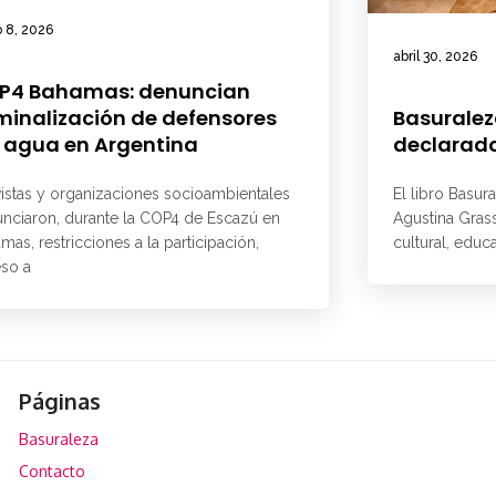
 8, 2026
abril 30, 2026
P4 Bahamas: denuncian
minalización de defensores
Basuralez
 agua en Argentina
declarado
vistas y organizaciones socioambientales
El libro Basur
nciaron, durante la COP4 de Escazú en
Agustina Grass
mas, restricciones a la participación,
cultural, educ
so a
Páginas
Basuraleza
Contacto