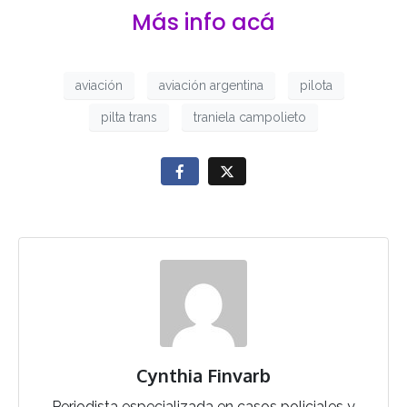
Más info acá
aviación
aviación argentina
pilota
pilta trans
traniela campolieto
Cynthia Finvarb
Periodista especializada en casos policiales y