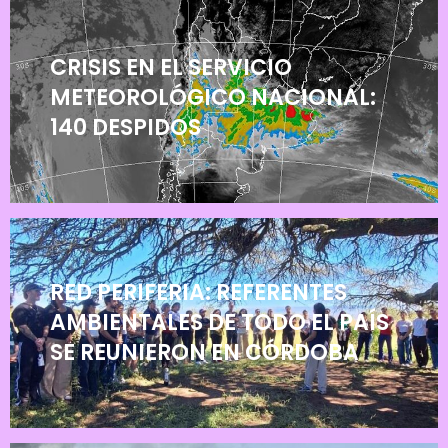
CRISIS EN EL SERVICIO
METEOROLÓGICO NACIONAL:
140 DESPIDOS
RED PERIFERIA: REFERENTES
AMBIENTALES DE TODO EL PAÍS
SE REUNIERON EN CÓRDOBA