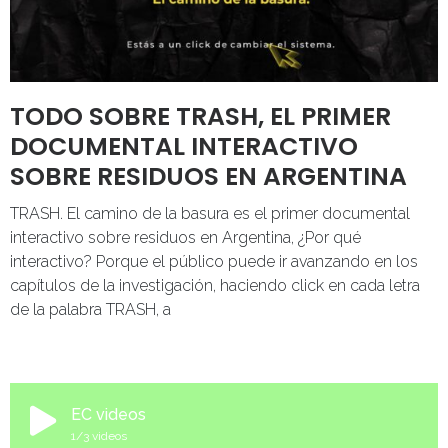
TODO SOBRE TRASH, EL PRIMER
DOCUMENTAL INTERACTIVO
SOBRE RESIDUOS EN ARGENTINA
TRASH. El camino de la basura es el primer documental
interactivo sobre residuos en Argentina, ¿Por qué
interactivo? Porque el público puede ir avanzando en los
capítulos de la investigación, haciendo click en cada letra
de la palabra TRASH, a
EC videos
1
/3
videos