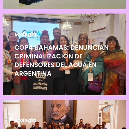
Ecología
COP4 BAHAMAS: DENUNCIAN
CRIMINALIZACIÓN DE
DEFENSORES DEL AGUA EN
ARGENTINA
Ecología