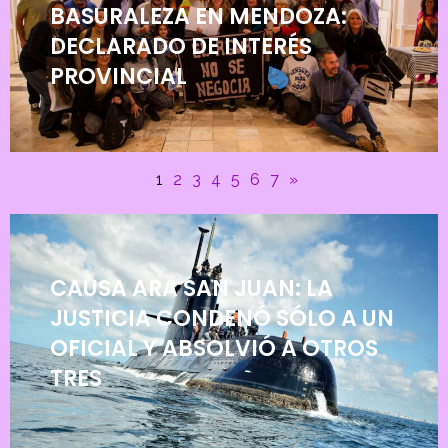
BASURALEZA EN MENDOZA:
DECLARADO DE INTERÉS
PROVINCIAL
1
2
3
4
5
6
7
»
CAUSA ARA SAN JUAN: LA
JUSTICIA CONDENÓ SÓLO A UN
OFICIAL Y ABSOLVIÓ A OTROS
TRES