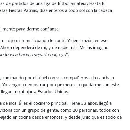
icas de partidos de una liga de fútbol amateur. Hasta fui
 las Fiestas Patrias, días enteros a todo sol con la cabeza
 mi mente para darme confianza.
, me dijo mi mamá cuando le conté. Y tiene razón, en ese
. Ahora dependerá de mí, y de nadie más. Me las imagino
o lo va a hacer, mejor lo hago yo
”.
a, caminando por el túnel con sus compañeros a la cancha a
ampo. Yo vengo a demostrar por qué merezco quedarme con este
llegan a trabajar a Estados Unidos.
e inca. Él es el cocinero principal. Tiene 33 años, llegó a
e Arizona con un grupo de gente, como 20 personas, todos con
abajado en cocina desde entonces, y desde junio que es socio de