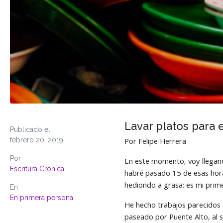
Lavar platos para e
Publicado el
febrero 20, 2019
Por Felipe Herrera
Por
En este momento, voy llegando
Escritura Crónica
habré pasado 15 de esas hora
hediondo a grasa: es mi prim
En
En primera persona
He hecho trabajos parecidos a
paseado por Puente Alto, al s