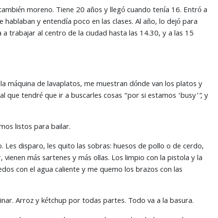
también moreno. Tiene 20 años y llegó cuando tenía 16. Entró a
e hablaban y entendía poco en las clases. Al año, lo dejó para
 a trabajar al centro de la ciudad hasta las 14.30, y a las 15
la máquina de lavaplatos, me muestran dónde van los platos y
 al que tendré que ir a buscarles cosas “por si estamos ‘busy’”, y
os listos para bailar.
. Les disparo, les quito las sobras: huesos de pollo o de cerdo,
 vienen más sartenes y más ollas. Los limpio con la pistola y la
edos con el agua caliente y me quemo los brazos con las
nar. Arroz y kétchup por todas partes. Todo va a la basura.