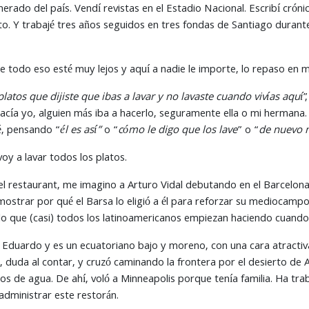
nerado del país. Vendí revistas en el Estadio Nacional. Escribí crón
ito. Y trabajé tres años seguidos en tres fondas de Santiago durante
e todo eso esté muy lejos y aquí a nadie le importe, lo repaso en
platos que dijiste que ibas a lavar y no lavaste cuando vivías aquí
”
acía yo, alguien más iba a hacerlo, seguramente ella o mi hermana
é, pensando “
él es así”
o “
cómo le digo que los lave
” o “
de nuevo n
oy a lavar todos los platos.
 el restaurant, me imagino a Arturo Vidal debutando en el Barcelon
emostrar por qué el Barsa lo eligió a él para reforzar su medioc
lo que (casi) todos los latinoamericanos empiezan haciendo cuando 
 Eduardo y es un ecuatoriano bajo y moreno, con una cara atractiva d
 duda al contar, y cruzó caminando la frontera por el desierto d
ros de agua. De ahí, voló a Minneapolis porque tenía familia. Ha tr
administrar este restorán.