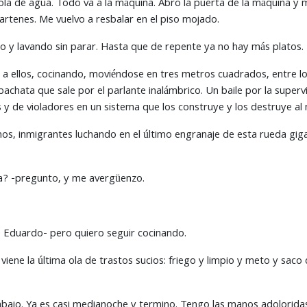
tola de agua. Todo va a la máquina. Abro la puerta de la máquina y 
sartenes. Me vuelvo a resbalar en el piso mojado.
o y lavando sin parar. Hasta que de repente ya no hay más platos.
 a ellos, cocinando, moviéndose en tres metros cuadrados, entre lo
 bachata que sale por el parlante inalámbrico. Un baile por la superv
os y de violadores en un sistema que los construye y los destruye a
anos, inmigrantes luchando en el último engranaje de esta rueda gi
na? -pregunto, y me avergüenzo.
 Eduardo- pero quiero seguir cocinando.
 viene la última ola de trastos sucios: friego y limpio y meto y sa
bajo. Ya es casi medianoche y termino. Tengo las manos adoloridas.