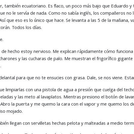
, también ecuatoriano. Es flaco, un poco más bajo que Eduardo y 
 que no le servía de nada. Como no sabía inglés, los compañeros no l
Así que eso es lo único que hace. Se levanta a las 5 de la mañana, va
orán. Todos los días.
e.
de hecho estoy nervioso. Me explican rápidamente cómo funciona 
cucharones y las cucharas de palo. Me muestran el frigorífico gigante
.
lantal para que no te ensucies con grasa. Dale, se nos viene. Estam
ue limpiarlas con una pistola de agua a presión que cuelga del techo
eladas y las meto al lavaplatos. Mientras presiono el botón de lavar,
. Abro la puerta y me quemo la cara con el vapor y me quemo los d
piso mojado.
ién llegan con servilletas hechas pelota y malteadas a medio termi