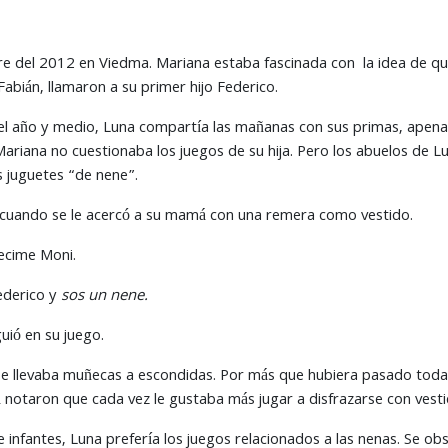
e del 2012 en Viedma. Mariana estaba fascinada con la idea de que 
 Fabián, llamaron a su primer hijo Federico.
 año y medio, Luna compartía las mañanas con sus primas, apenas
ariana no cuestionaba los juegos de su hija. Pero los abuelos de 
s juguetes “de nene”.
 cuando se le acercó a su mamá con una remera como vestido.
ecime Moni.
ederico y
sos un nene.
uió en su juego.
y se llevaba muñecas a escondidas. Por más que hubiera pasado toda
 notaron que cada vez le gustaba más jugar a disfrazarse con vesti
de infantes, Luna prefería los juegos relacionados a las nenas. Se o