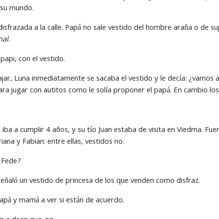
 su mundo.
 disfrazada a la calle. Papá no sale vestido del hombre araña o de 
mal
.
papi, con el vestido.
jar, Luna inmediatamente se sacaba el vestido y le decía: ¿vamos a
ara jugar con autitos como le solía proponer el papá. En cambio lo
ba a cumplir 4 años, y su tío Juan estaba de visita en Viedma. Fuero
ana y Fabian: entre ellas, vestidos no.
 Fede?
eñaló un vestido de princesa de los que venden como disfraz.
pá y mamá a ver si están de acuerdo.