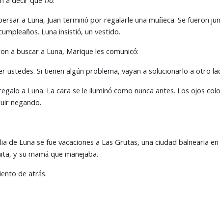
an a decir que
no
.
persar a Luna, Juan terminó por regalarle una muñeca. Se fueron junt
umpleaños. Luna insistió, un vestido.
on a buscar a Luna, Marique les comunicó:
r ustedes. Si tienen algún problema, vayan a solucionarlo a otro lad
 regalo a Luna. La cara se le iluminó como nunca antes. Los ojos col
uir negando.
lia de Luna se fue vacaciones a Las Grutas, una ciudad balnearia en 
anita, y su mamá que manejaba.
ento de atrás.