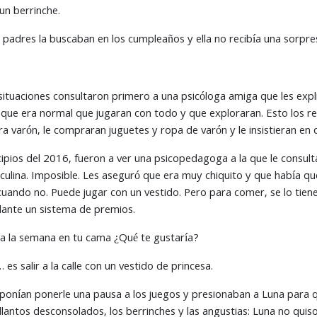
 un berrinche.
padres la buscaban en los cumpleaños y ella no recibía una sorpresi
situaciones consultaron primero a una psicóloga amiga que les explic
 que era normal que jugaran con todo y que exploraran. Esto los re
 varón, le compraran juguetes y ropa de varón y le insistieran en 
pios del 2016, fueron a ver una psicopedagoga a la que le consulta
culina. Imposible. Les aseguró que era muy chiquito y que había qu
cuando no. Puede jugar con un vestido. Pero para comer, se lo tiene
lante un sistema de premios.
a la semana en tu cama ¿Qué te gustaría?
 salir a la calle con un vestido de princesa.
onían ponerle una pausa a los juegos y presionaban a Luna para q
os llantos desconsolados, los berrinches y las angustias: Luna no q