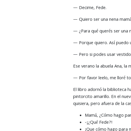
— Decime, Fede.
— Quiero ser una nena mamá
— ¿Para qué querés ser una n
— Porque quiero. Así puedo u
— Pero si podes usar vestidos
Ese verano la abuela Ana, la 
— Por favor leelo, me lloré t
El libro adornó la biblioteca 
pintorcito amarillo. En el nue
quisiera, pero afuera de la ca
Mamá, ¿Cómo hago para
-¡¿Qué Fede?!
¡Que cómo hago para na