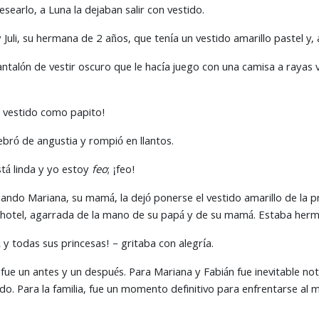
searlo, a Luna la dejaban salir con vestido.
Juli, su hermana de 2 años, que tenía un vestido amarillo pastel y, 
ntalón de vestir oscuro que le hacía juego con una camisa a rayas ve
 vestido como papito!
ró de angustia y rompió en llantos.
 está linda y yo estoy
feo
; ¡feo!
ando Mariana, su mamá, la dejó ponerse el vestido amarillo de la pr
del hotel, agarrada de la mano de su papá y de su mamá. Estaba her
y todas sus princesas! – gritaba con alegría.
 un antes y un después. Para Mariana y Fabián fue inevitable notar 
tido. Para la familia, fue un momento definitivo para enfrentarse al