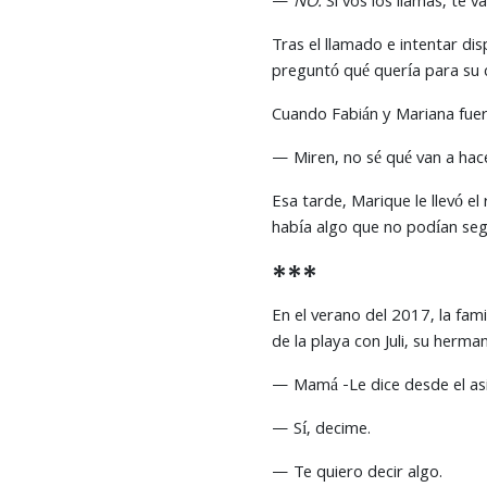
—
NO.
Si vos los llamas, te v
Tras el llamado e intentar dis
preguntó qué quería para su c
Cuando Fabián y Mariana fuer
— Miren, no sé qué van a hace
Esa tarde, Marique le llevó el
había algo que no podían seg
***
En el verano del 2017, la fami
de la playa con Juli, su herm
— Mamá -Le dice desde el asi
— Sí, decime.
— Te quiero decir algo.