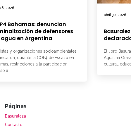
 8, 2026
abril 30, 2026
P4 Bahamas: denuncian
minalización de defensores
Basuralez
 agua en Argentina
declarado
vistas y organizaciones socioambientales
El libro Basur
nciaron, durante la COP4 de Escazú en
Agustina Grass
mas, restricciones a la participación,
cultural, educ
so a
Páginas
Basuraleza
Contacto